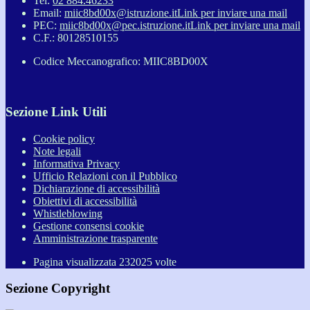
Tel:
02 884.46233
Email:
miic8bd00x@istruzione.it
Link per inviare una mail
PEC:
miic8bd00x@pec.istruzione.it
Link per inviare una mail
C.F.: 80128510155
Codice Meccanografico: MIIC8BD00X
Sezione Link Utili
Cookie policy
Note legali
Informativa Privacy
Ufficio Relazioni con il Pubblico
Dichiarazione di accessibilità
Obiettivi di accessibilità
Whistleblowing
Gestione consensi cookie
Amministrazione trasparente
Pagina visualizzata
232025
volte
Sezione Copyright