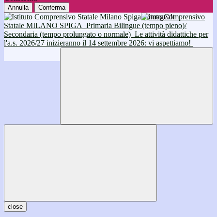
Annulla
Conferma
Istituto Comprensivo
Statale MILANO SPIGA
Primaria Bilingue (tempo pieno)/
Secondaria (tempo prolungato o normale)
Le attività didattiche per
l'a.s. 2026/27 inizieranno il 14 settembre 2026: vi aspettiamo!
close