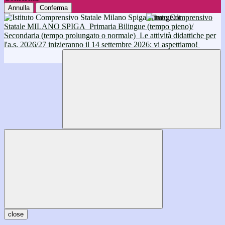
Annulla
Conferma
Istituto Comprensivo
Statale MILANO SPIGA
Primaria Bilingue (tempo pieno)/
Secondaria (tempo prolungato o normale)
Le attività didattiche per
l'a.s. 2026/27 inizieranno il 14 settembre 2026: vi aspettiamo!
close