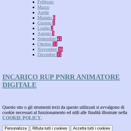
Febbraio
Marzo
Aprile
Maggio
6
Giugno
1
Luglio
2
Agosto
3
Settembre
41
Ottobre
51
Novembre
36
Dicembre
31
INCARICO RUP PNRR ANIMATORE
DIGITALE
Questo sito o gli strumenti terzi da questo utilizzati si avvalgono di
cookie necessari al funzionamento ed utili alle finalità illustrate nella
COOKIE POLICY
.
Personalizza
Rifiuta tutti
i cookies
Accetta tutti
i cookies