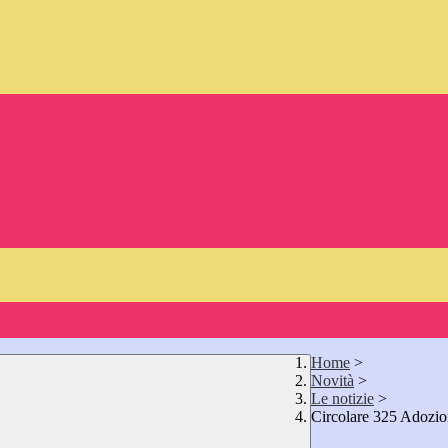
Home
>
Novità
>
Le notizie
>
Circolare 325 Adozion