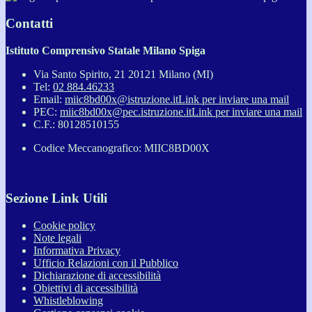
Contatti
Istituto Comprensivo Statale Milano Spiga
Via Santo Spirito, 21 20121 Milano (MI)
Tel:
02 884.46233
Email:
miic8bd00x@istruzione.it
Link per inviare una mail
PEC:
miic8bd00x@pec.istruzione.it
Link per inviare una mail
C.F.: 80128510155
Codice Meccanografico: MIIC8BD00X
Sezione Link Utili
Cookie policy
Note legali
Informativa Privacy
Ufficio Relazioni con il Pubblico
Dichiarazione di accessibilità
Obiettivi di accessibilità
Whistleblowing