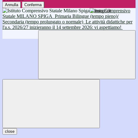
Annulla
Conferma
Istituto Comprensivo
Statale MILANO SPIGA
Primaria Bilingue (tempo pieno)/
Secondaria (tempo prolungato o normale)
Le attività didattiche per
l'a.s. 2026/27 inizieranno il 14 settembre 2026: vi aspettiamo!
close