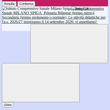
Annulla
Conferma
Istituto Comprensivo
Statale MILANO SPIGA
Primaria Bilingue (tempo pieno)/
Secondaria (tempo prolungato o normale)
Le attività didattiche per
l'a.s. 2026/27 inizieranno il 14 settembre 2026: vi aspettiamo!
close