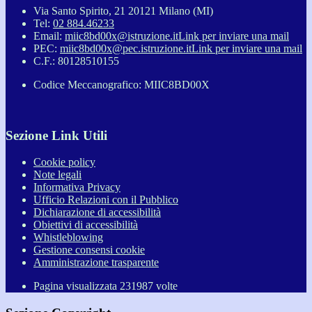
Via Santo Spirito, 21 20121 Milano (MI)
Tel:
02 884.46233
Email:
miic8bd00x@istruzione.it
Link per inviare una mail
PEC:
miic8bd00x@pec.istruzione.it
Link per inviare una mail
C.F.: 80128510155
Codice Meccanografico: MIIC8BD00X
Sezione Link Utili
Cookie policy
Note legali
Informativa Privacy
Ufficio Relazioni con il Pubblico
Dichiarazione di accessibilità
Obiettivi di accessibilità
Whistleblowing
Gestione consensi cookie
Amministrazione trasparente
Pagina visualizzata
231987
volte