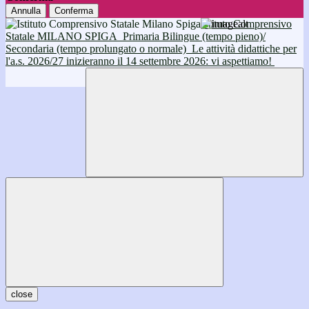
Annulla
Conferma
Istituto Comprensivo
Statale MILANO SPIGA
Primaria Bilingue (tempo pieno)/
Secondaria (tempo prolungato o normale)
Le attività didattiche per
l'a.s. 2026/27 inizieranno il 14 settembre 2026: vi aspettiamo!
close