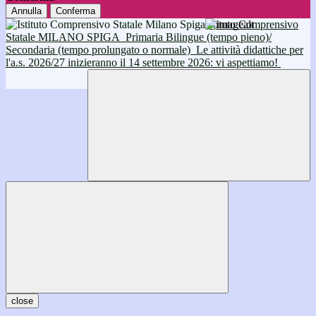
Annulla
Conferma
Istituto Comprensivo
Statale MILANO SPIGA
Primaria Bilingue (tempo pieno)/
Secondaria (tempo prolungato o normale)
Le attività didattiche per
l'a.s. 2026/27 inizieranno il 14 settembre 2026: vi aspettiamo!
close