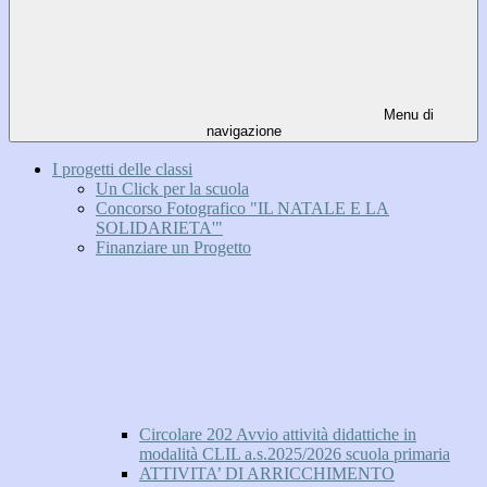
Menu di
navigazione
I progetti delle classi
Un Click per la scuola
Concorso Fotografico "IL NATALE E LA
SOLIDARIETA'"
Finanziare un Progetto
Circolare 202 Avvio attività didattiche in
modalità CLIL a.s.2025/2026 scuola primaria
ATTIVITA’ DI ARRICCHIMENTO