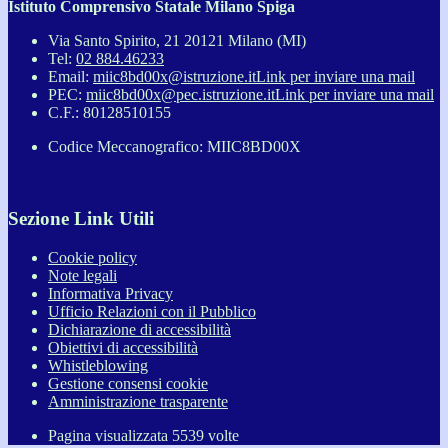
Istituto Comprensivo Statale Milano Spiga
Via Santo Spirito, 21 20121 Milano (MI)
Tel:
02 884.46233
Email:
miic8bd00x@istruzione.it
Link per inviare una mail
PEC:
miic8bd00x@pec.istruzione.it
Link per inviare una mail
C.F.: 80128510155
Codice Meccanografico: MIIC8BD00X
Sezione Link Utili
Cookie policy
Note legali
Informativa Privacy
Ufficio Relazioni con il Pubblico
Dichiarazione di accessibilità
Obiettivi di accessibilità
Whistleblowing
Gestione consensi cookie
Amministrazione trasparente
Pagina visualizzata
5539
volte