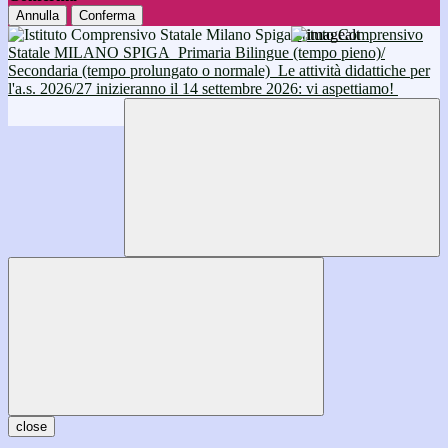
Annulla
Conferma
Istituto Comprensivo
Statale MILANO SPIGA
Primaria Bilingue (tempo pieno)/
Secondaria (tempo prolungato o normale)
Le attività didattiche per
l'a.s. 2026/27 inizieranno il 14 settembre 2026: vi aspettiamo!
close