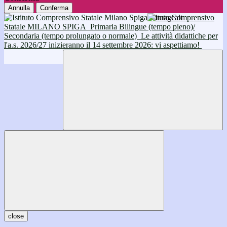
Annulla
Conferma
Istituto Comprensivo
Statale MILANO SPIGA
Primaria Bilingue (tempo pieno)/
Secondaria (tempo prolungato o normale)
Le attività didattiche per
l'a.s. 2026/27 inizieranno il 14 settembre 2026: vi aspettiamo!
close