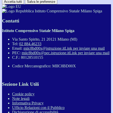
Accetta tutti
Salva le preferenze
Istituto Comprensivo Statale Milano Spiga
Contatti
Istituto Comprensivo Statale Milano Spiga
Via Santo Spirito, 21 20121 Milano (MI)
Tel:
02 884.46233
Email:
miic8bd00x@istruzione.it
Link per inviare una mail
PEC:
miic8bd00x@pec.istruzione.it
Link per inviare una mail
C.F.: 80128510155
Codice Meccanografico: MIIC8BD00X
Sezione Link Utili
Cookie policy
Note legali
Informativa Privacy
Ufficio Relazioni con il Pubblico
Dichiarazione di accessibilità