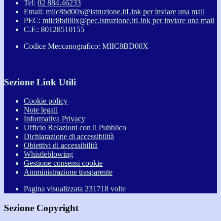
Tel:
02 884.46233
Email:
miic8bd00x@istruzione.it
Link per inviare una mail
PEC:
miic8bd00x@pec.istruzione.it
Link per inviare una mail
C.F.: 80128510155
Codice Meccanografico: MIIC8BD00X
Sezione Link Utili
Cookie policy
Note legali
Informativa Privacy
Ufficio Relazioni con il Pubblico
Dichiarazione di accessibilità
Obiettivi di accessibilità
Whistleblowing
Gestione consensi cookie
Amministrazione trasparente
Pagina visualizzata
231718
volte
Sezione Copyright