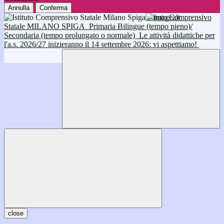
Annulla
Conferma
Istituto Comprensivo
Statale MILANO SPIGA
Primaria Bilingue (tempo pieno)/
Secondaria (tempo prolungato o normale)
Le attività didattiche per
l'a.s. 2026/27 inizieranno il 14 settembre 2026: vi aspettiamo!
close