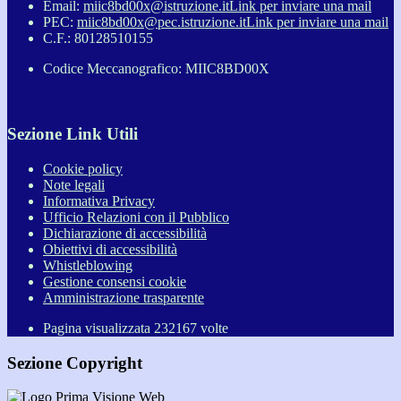
Email:
miic8bd00x@istruzione.it
Link per inviare una mail
PEC:
miic8bd00x@pec.istruzione.it
Link per inviare una mail
C.F.: 80128510155
Codice Meccanografico: MIIC8BD00X
Sezione Link Utili
Cookie policy
Note legali
Informativa Privacy
Ufficio Relazioni con il Pubblico
Dichiarazione di accessibilità
Obiettivi di accessibilità
Whistleblowing
Gestione consensi cookie
Amministrazione trasparente
Pagina visualizzata
232167
volte
Sezione Copyright