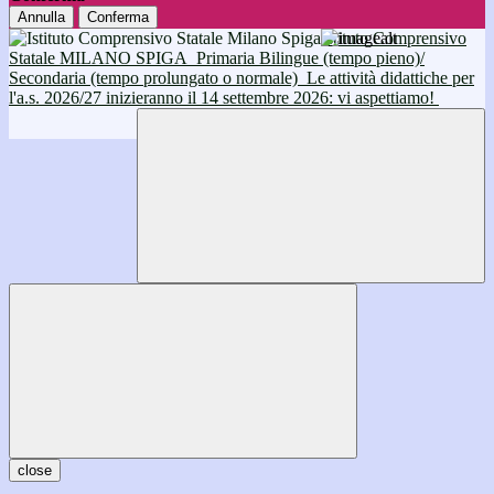
Annulla
Conferma
Istituto Comprensivo
Statale MILANO SPIGA
Primaria Bilingue (tempo pieno)/
Secondaria (tempo prolungato o normale)
Le attività didattiche per
l'a.s. 2026/27 inizieranno il 14 settembre 2026: vi aspettiamo!
close