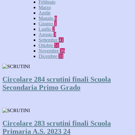
Febbraio
Marzo
Aprile
Maggio
6
Giugno
1
Luglio
2
Agosto
3
Settembre
41
Ottobre
51
Novembre
36
Dicembre
31
Circolare 284 scrutini finali Scuola
Secondaria Primo Grado
Circolare 283 scrutini finali Scuola
Primaria A.S. 2023 24