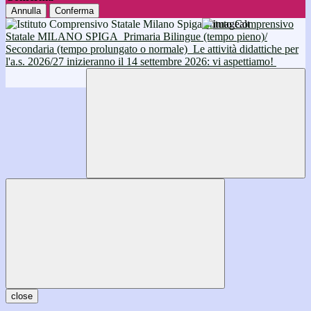
Annulla
Conferma
Istituto Comprensivo
Statale MILANO SPIGA
Primaria Bilingue (tempo pieno)/
Secondaria (tempo prolungato o normale)
Le attività didattiche per
l'a.s. 2026/27 inizieranno il 14 settembre 2026: vi aspettiamo!
close