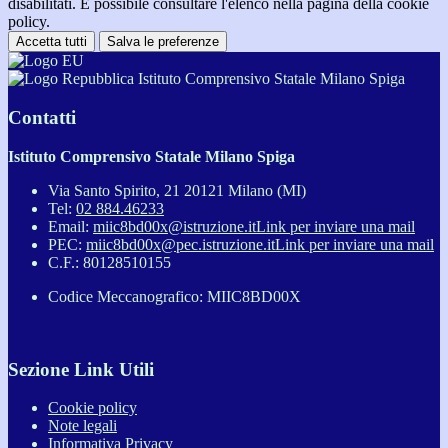
disabilitati. È possibile consultare l'elenco nella pagina della cookie
policy.
Accetta tutti
Salva le preferenze
Istituto Comprensivo Statale Milano Spiga
Contatti
Istituto Comprensivo Statale Milano Spiga
Via Santo Spirito, 21 20121 Milano (MI)
Tel:
02 884.46233
Email:
miic8bd00x@istruzione.it
Link per inviare una mail
PEC:
miic8bd00x@pec.istruzione.it
Link per inviare una mail
C.F.: 80128510155
Codice Meccanografico: MIIC8BD00X
Sezione Link Utili
Cookie policy
Note legali
Informativa Privacy