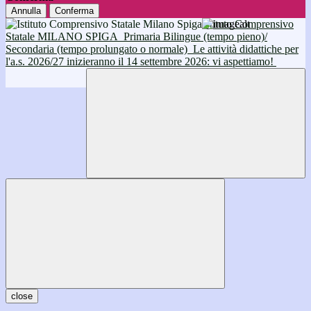
Annulla
Conferma
Istituto Comprensivo
Statale MILANO SPIGA
Primaria Bilingue (tempo pieno)/
Secondaria (tempo prolungato o normale)
Le attività didattiche per
l'a.s. 2026/27 inizieranno il 14 settembre 2026: vi aspettiamo!
close