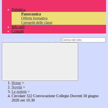
Didattica
Panoramica
Offerta formativa
I progetti delle classi
Info utili
Contatti
Campo di ricerca per le pagine del sito
Home
>
Novità
>
Le notizie
>
Circolare 322 Convocazione Collegio Docenti 30 giugno
2026 ore 10.30