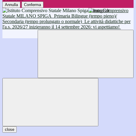
Annulla
Conferma
Istituto Comprensivo
Statale MILANO SPIGA
Primaria Bilingue (tempo pieno)/
Secondaria (tempo prolungato o normale)
Le attività didattiche per
l'a.s. 2026/27 inizieranno il 14 settembre 2026: vi aspettiamo!
close