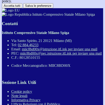
policy.
Accetta tutti
Salva le preferenze
Istituto Comprensivo Statale Milano Spiga
Contatti
Istituto Comprensivo Statale Milano Spiga
Via Santo Spirito, 21 20121 Milano (MI)
Tel:
02 884.46233
Email:
miic8bd00x@istruzione.it
Link per inviare una mail
PEC:
miic8bd00x@pec.istruzione.it
Link per inviare una mail
C.F.: 80128510155
Codice Meccanografico: MIIC8BD00X
Sezione Link Utili
Cookie policy
Note legali
Informativa Privacy
Ufficio Relazioni con il Pubblico