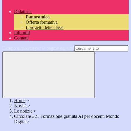
Didattica
Panoramica
Offerta formativa
I progetti delle classi
Info utili
Contatti
Campo di ricerca per le pagine del sito
Home
>
Novità
>
Le notizie
>
Circolare 321 Formazione gratuita AI per docenti Mondo
Digitale