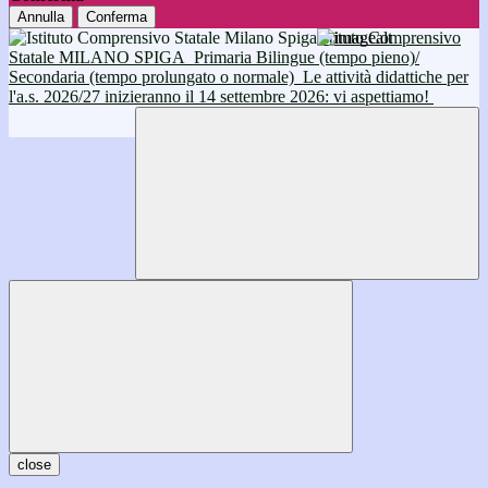
Annulla
Conferma
Istituto Comprensivo
Statale MILANO SPIGA
Primaria Bilingue (tempo pieno)/
Secondaria (tempo prolungato o normale)
Le attività didattiche per
l'a.s. 2026/27 inizieranno il 14 settembre 2026: vi aspettiamo!
close