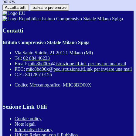
policy.
Accetta tutti
Salva le preferenze
Istituto Comprensivo Statale Milano Spiga
Contatti
Istituto Comprensivo Statale Milano Spiga
Via Santo Spirito, 21 20121 Milano (MI)
Tel:
02 884.46233
Email:
miic8bd00x@istruzione.it
Link per inviare una mail
PEC:
miic8bd00x@pec.istruzione.it
Link per inviare una mail
C.F.: 80128510155
Codice Meccanografico: MIIC8BD00X
Sezione Link Utili
Cookie policy
Note legali
Informativa Privacy
Ufficio Relazioni con il Pubblico