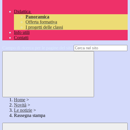
Didattica
Panoramica
Offerta formativa
I progetti delle classi
Info utili
Contatti
Campo di ricerca per le pagine del sito
Home
>
Novità
>
Le notizie
>
Rassegna stampa