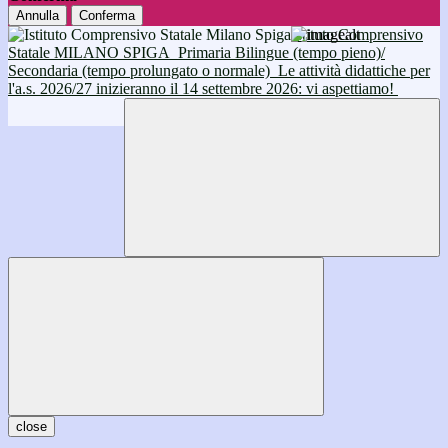
Annulla
Conferma
Istituto Comprensivo
Statale MILANO SPIGA
Primaria Bilingue (tempo pieno)/
Secondaria (tempo prolungato o normale)
Le attività didattiche per
l'a.s. 2026/27 inizieranno il 14 settembre 2026: vi aspettiamo!
close