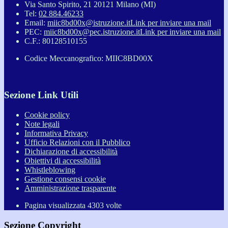
Via Santo Spirito, 21 20121 Milano (MI)
Tel:
02 884.46233
Email:
miic8bd00x@istruzione.it
Link per inviare una mail
PEC:
miic8bd00x@pec.istruzione.it
Link per inviare una mail
C.F.: 80128510155
Codice Meccanografico: MIIC8BD00X
Sezione Link Utili
Cookie policy
Note legali
Informativa Privacy
Ufficio Relazioni con il Pubblico
Dichiarazione di accessibilità
Obiettivi di accessibilità
Whistleblowing
Gestione consensi cookie
Amministrazione trasparente
Pagina visualizzata
4303
volte
Sezione Copyright