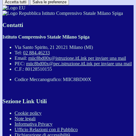
Accetta tutti
Salva le preferenze
Istituto Comprensivo Statale Milano Spiga
Contatti
Istituto Comprensivo Statale Milano Spiga
Via Santo Spirito, 21 20121 Milano (MI)
Tel:
02 884.46233
Email:
miic8bd00x@istruzione.it
Link per inviare una mail
PEC:
miic8bd00x@pec.istruzione.it
Link per inviare una mail
C.F.: 80128510155
Codice Meccanografico: MIIC8BD00X
Sezione Link Utili
Cookie policy
Note legali
Informativa Privacy
Ufficio Relazioni con il Pubblico
Dichiarazione di accessibilità