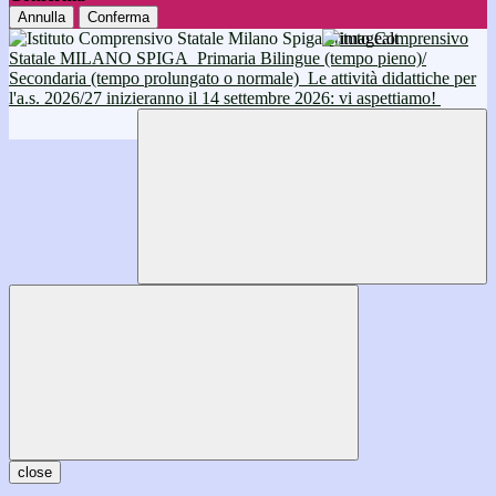
Annulla
Conferma
Istituto Comprensivo
Statale MILANO SPIGA
Primaria Bilingue (tempo pieno)/
Secondaria (tempo prolungato o normale)
Le attività didattiche per
l'a.s. 2026/27 inizieranno il 14 settembre 2026: vi aspettiamo!
close