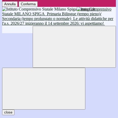
Annulla
Conferma
Istituto Comprensivo
Statale MILANO SPIGA
Primaria Bilingue (tempo pieno)/
Secondaria (tempo prolungato o normale)
Le attività didattiche per
l'a.s. 2026/27 inizieranno il 14 settembre 2026: vi aspettiamo!
close