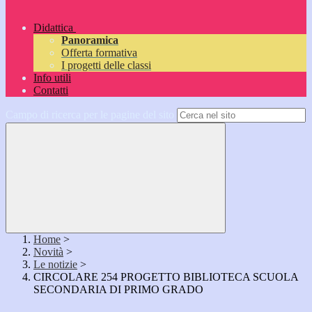
Didattica
Panoramica
Offerta formativa
I progetti delle classi
Info utili
Contatti
Campo di ricerca per le pagine del sito
Home
>
Novità
>
Le notizie
>
CIRCOLARE 254 PROGETTO BIBLIOTECA SCUOLA
SECONDARIA DI PRIMO GRADO