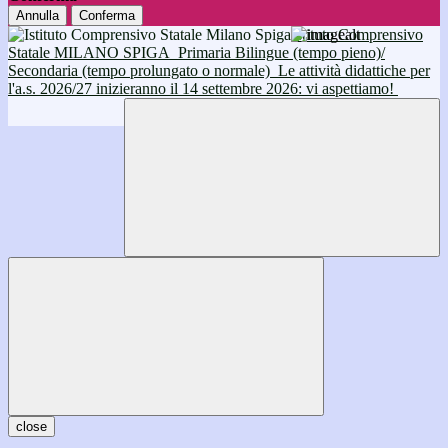
Annulla
Conferma
Istituto Comprensivo
Statale MILANO SPIGA
Primaria Bilingue (tempo pieno)/
Secondaria (tempo prolungato o normale)
Le attività didattiche per
l'a.s. 2026/27 inizieranno il 14 settembre 2026: vi aspettiamo!
close