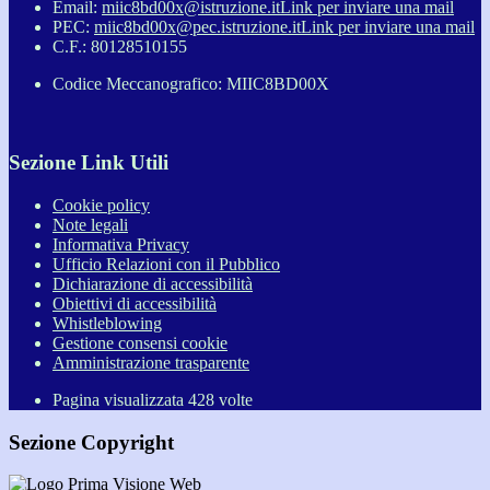
Email:
miic8bd00x@istruzione.it
Link per inviare una mail
PEC:
miic8bd00x@pec.istruzione.it
Link per inviare una mail
C.F.: 80128510155
Codice Meccanografico: MIIC8BD00X
Sezione Link Utili
Cookie policy
Note legali
Informativa Privacy
Ufficio Relazioni con il Pubblico
Dichiarazione di accessibilità
Obiettivi di accessibilità
Whistleblowing
Gestione consensi cookie
Amministrazione trasparente
Pagina visualizzata
428
volte
Sezione Copyright