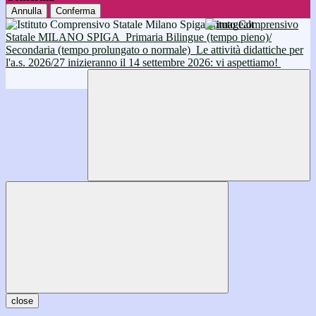
Annulla
Conferma
Istituto Comprensivo
Statale MILANO SPIGA
Primaria Bilingue (tempo pieno)/
Secondaria (tempo prolungato o normale)
Le attività didattiche per
l'a.s. 2026/27 inizieranno il 14 settembre 2026: vi aspettiamo!
close