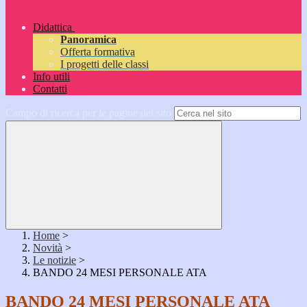
Didattica
Panoramica
Offerta formativa
I progetti delle classi
Info utili
Contatti
Campo di ricerca per le pagine del sito
Home
>
Novità
>
Le notizie
>
BANDO 24 MESI PERSONALE ATA
BANDO 24 MESI PERSONALE ATA