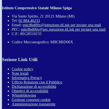
Istituto Comprensivo Statale Milano Spiga
Via Santo Spirito, 21 20121 Milano (MI)
Tel:
02 884.46233
Email:
miic8bd00x@istruzione.it
Link per inviare una mail
PEC:
miic8bd00x@pec.istruzione.it
Link per inviare una mail
C.F.: 80128510155
Codice Meccanografico: MIIC8BD00X
Sezione Link Utili
Cookie policy
Note legali
Informativa Privacy
Ufficio Relazioni con il Pubblico
Dichiarazione di accessibilità
Obiettivi di accessibilità
Whistleblowing
Gestione consensi cookie
Amministrazione trasparente