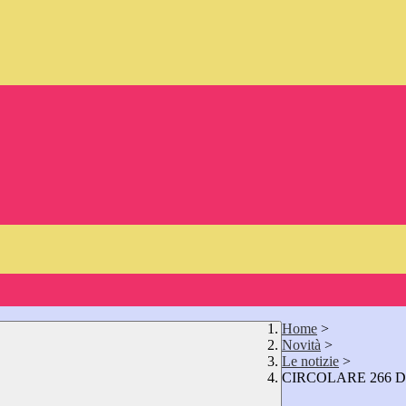
Home
>
Novità
>
Le notizie
>
CIRCOLARE 266 D