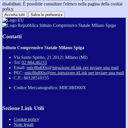
disabilitati. È possibile consultare l'elenco nella pagina della cookie
policy.
Accetta tutti
Salva le preferenze
Istituto Comprensivo Statale Milano Spiga
Contatti
Istituto Comprensivo Statale Milano Spiga
Via Santo Spirito, 21 20121 Milano (MI)
Tel:
02 884.46233
Email:
miic8bd00x@istruzione.it
Link per inviare una mail
PEC:
miic8bd00x@pec.istruzione.it
Link per inviare una mail
C.F.: 80128510155
Codice Meccanografico: MIIC8BD00X
Sezione Link Utili
Cookie policy
Note legali