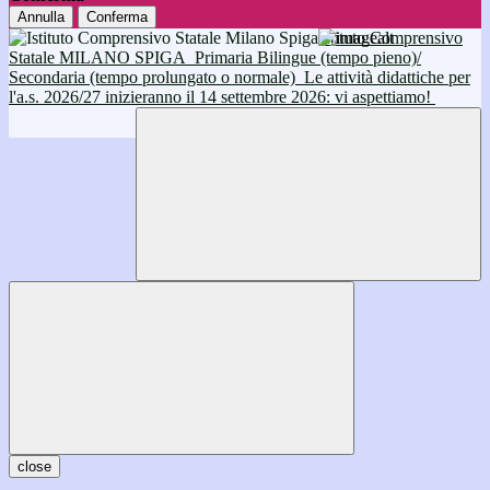
Annulla
Conferma
Istituto Comprensivo
Statale MILANO SPIGA
Primaria Bilingue (tempo pieno)/
Secondaria (tempo prolungato o normale)
Le attività didattiche per
l'a.s. 2026/27 inizieranno il 14 settembre 2026: vi aspettiamo!
close