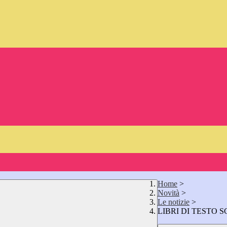
Home
>
Novità
>
Le notizie
>
LIBRI DI TESTO 