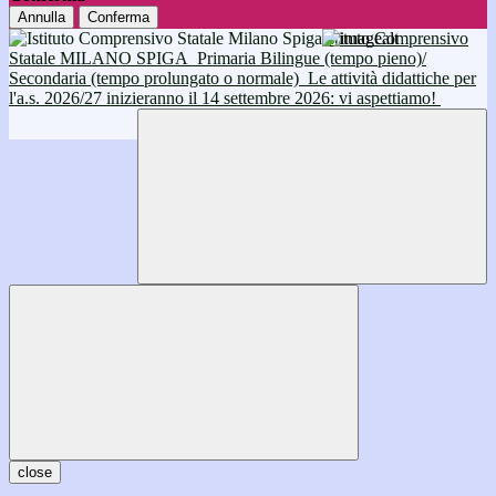
Annulla
Conferma
Istituto Comprensivo
Statale MILANO SPIGA
Primaria Bilingue (tempo pieno)/
Secondaria (tempo prolungato o normale)
Le attività didattiche per
l'a.s. 2026/27 inizieranno il 14 settembre 2026: vi aspettiamo!
close