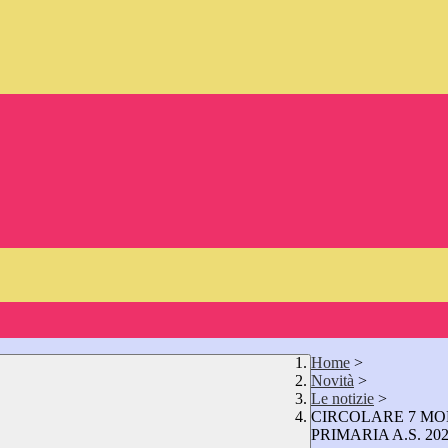
Home
>
Novità
>
Le notizie
>
CIRCOLARE 7 MO
PRIMARIA A.S. 202