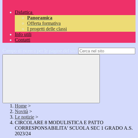
Didattica
Panoramica
Offerta formativa
I progetti delle classi
Info utili
Contatti
Campo di ricerca per le pagine del sito
Home
>
Novità
>
Le notizie
>
CIRCOLARE 8 MODULISTICA E PATTO
CORRESPONSABILITA' SCUOLA SEC 1 GRADO A.S.
2023/24