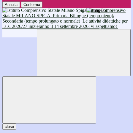
Annulla
Conferma
Istituto Comprensivo
Statale MILANO SPIGA
Primaria Bilingue (tempo pieno)/
Secondaria (tempo prolungato o normale)
Le attività didattiche per
l'a.s. 2026/27 inizieranno il 14 settembre 2026: vi aspettiamo!
close