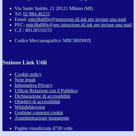
Via Santo Spirito, 21 20121 Milano (MI)
Tel:
02 884.46233
Email:
miic8bd00x@istruzione.it
Link per inviare una mail
PEC:
miic8bd00x@pec.istruzione.it
Link per inviare una mail
C.F.: 80128510155
Codice Meccanografico: MIIC8BD00X
Sezione Link Utili
Cookie policy
Note legali
Informativa Privacy
Ufficio Relazioni con il Pubblico
Dichiarazione di accessibilità
Obiettivi di accessibilità
Whistleblowing
Gestione consensi cookie
Amministrazione trasparente
Pagina visualizzata
4738
volte