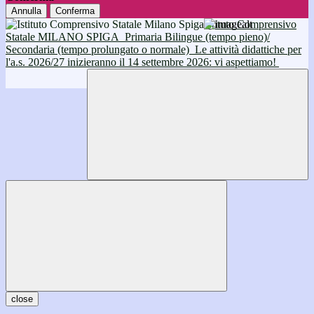
Annulla
Conferma
Istituto Comprensivo
Statale MILANO SPIGA
Primaria Bilingue (tempo pieno)/
Secondaria (tempo prolungato o normale)
Le attività didattiche per
l'a.s. 2026/27 inizieranno il 14 settembre 2026: vi aspettiamo!
close