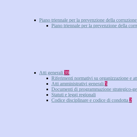
Piano triennale per la prevenzione della corruzione
Piano triennale per la prevenzione della cor
Atti generali
39
Riferimenti normativi su organizzazione e at
Atti amministrativi generali
5
Documenti di programmazione strategico-ge
Statuti e leggi regionali
Codice disciplinare e codice di condotta
2