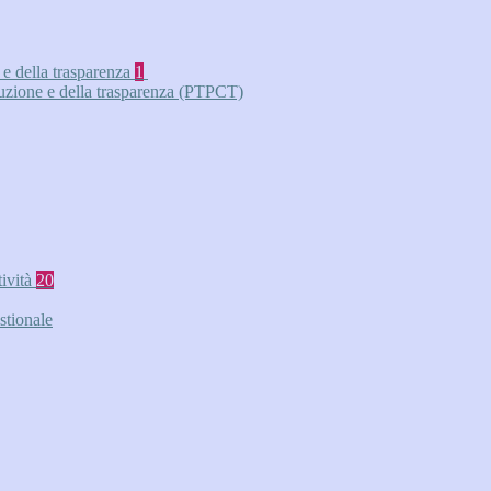
 e della trasparenza
1
ruzione e della trasparenza (PTPCT)
tività
20
stionale