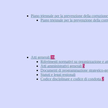
Piano triennale per la prevenzione della corruzione
Piano triennale per la prevenzione della cor
Atti generali
39
Riferimenti normativi su organizzazione e at
Atti amministrativi generali
5
Documenti di programmazione strategico-ge
Statuti e leggi regionali
Codice disciplinare e codice di condotta
2