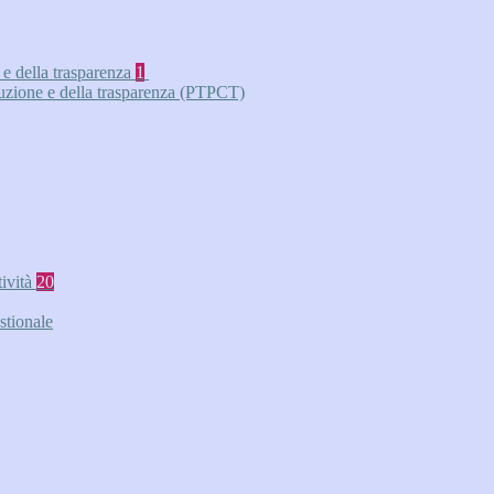
 e della trasparenza
1
ruzione e della trasparenza (PTPCT)
tività
20
stionale