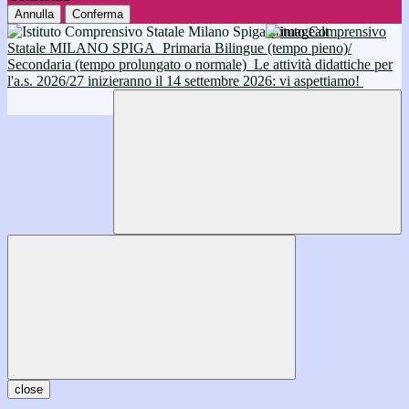
Annulla
Conferma
Istituto Comprensivo
Statale MILANO SPIGA
Primaria Bilingue (tempo pieno)/
Secondaria (tempo prolungato o normale)
Le attività didattiche per
l'a.s. 2026/27 inizieranno il 14 settembre 2026: vi aspettiamo!
close