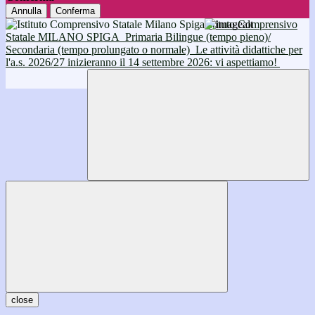
Annulla
Conferma
Istituto Comprensivo
Statale MILANO SPIGA
Primaria Bilingue (tempo pieno)/
Secondaria (tempo prolungato o normale)
Le attività didattiche per
l'a.s. 2026/27 inizieranno il 14 settembre 2026: vi aspettiamo!
close