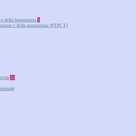
 e della trasparenza
1
ruzione e della trasparenza (PTPCT)
tività
20
stionale