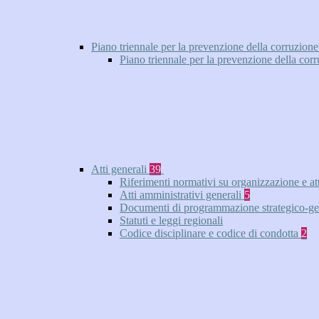
Piano triennale per la prevenzione della corruzione
Piano triennale per la prevenzione della cor
Atti generali
39
Riferimenti normativi su organizzazione e at
Atti amministrativi generali
5
Documenti di programmazione strategico-ge
Statuti e leggi regionali
Codice disciplinare e codice di condotta
2