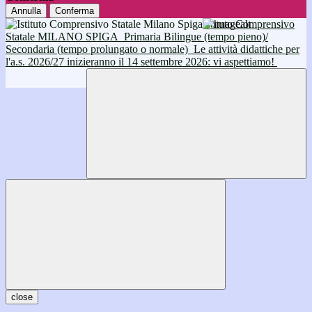
Annulla
Conferma
Istituto Comprensivo
Statale MILANO SPIGA
Primaria Bilingue (tempo pieno)/
Secondaria (tempo prolungato o normale)
Le attività didattiche per
l'a.s. 2026/27 inizieranno il 14 settembre 2026: vi aspettiamo!
close