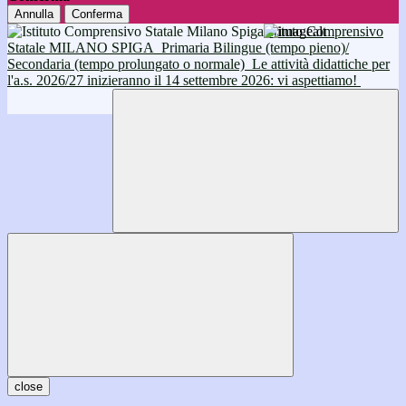
Annulla
Conferma
Istituto Comprensivo
Statale MILANO SPIGA
Primaria Bilingue (tempo pieno)/
Secondaria (tempo prolungato o normale)
Le attività didattiche per
l'a.s. 2026/27 inizieranno il 14 settembre 2026: vi aspettiamo!
close