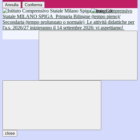
Annulla
Conferma
Istituto Comprensivo
Statale MILANO SPIGA
Primaria Bilingue (tempo pieno)/
Secondaria (tempo prolungato o normale)
Le attività didattiche per
l'a.s. 2026/27 inizieranno il 14 settembre 2026: vi aspettiamo!
close