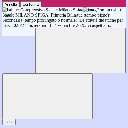
Annulla
Conferma
Istituto Comprensivo
Statale MILANO SPIGA
Primaria Bilingue (tempo pieno)/
Secondaria (tempo prolungato o normale)
Le attività didattiche per
l'a.s. 2026/27 inizieranno il 14 settembre 2026: vi aspettiamo!
close