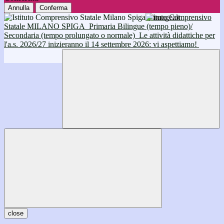
Annulla
Conferma
Istituto Comprensivo
Statale MILANO SPIGA
Primaria Bilingue (tempo pieno)/
Secondaria (tempo prolungato o normale)
Le attività didattiche per
l'a.s. 2026/27 inizieranno il 14 settembre 2026: vi aspettiamo!
close