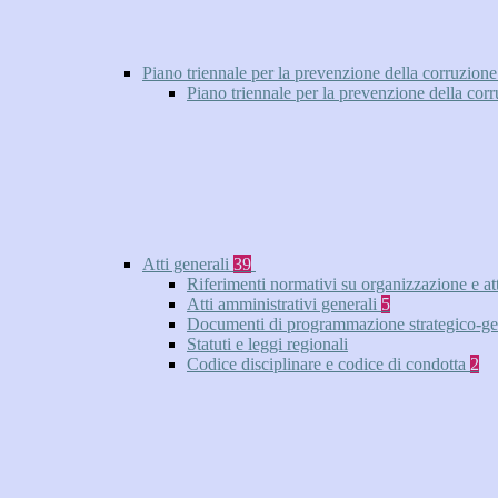
Piano triennale per la prevenzione della corruzione
Piano triennale per la prevenzione della cor
Atti generali
39
Riferimenti normativi su organizzazione e at
Atti amministrativi generali
5
Documenti di programmazione strategico-ge
Statuti e leggi regionali
Codice disciplinare e codice di condotta
2