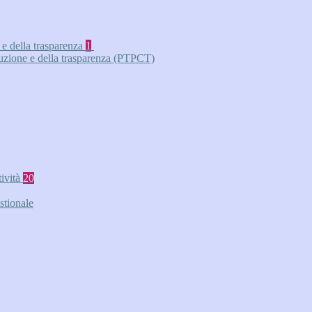
 e della trasparenza
1
ruzione e della trasparenza (PTPCT)
tività
20
stionale