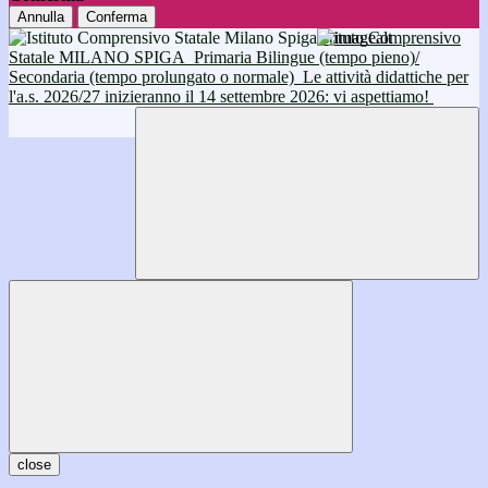
Annulla
Conferma
Istituto Comprensivo
Statale MILANO SPIGA
Primaria Bilingue (tempo pieno)/
Secondaria (tempo prolungato o normale)
Le attività didattiche per
l'a.s. 2026/27 inizieranno il 14 settembre 2026: vi aspettiamo!
close