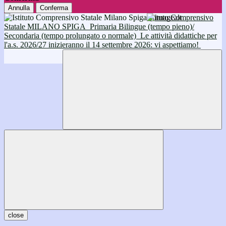
Annulla
Conferma
Istituto Comprensivo
Statale MILANO SPIGA
Primaria Bilingue (tempo pieno)/
Secondaria (tempo prolungato o normale)
Le attività didattiche per
l'a.s. 2026/27 inizieranno il 14 settembre 2026: vi aspettiamo!
close