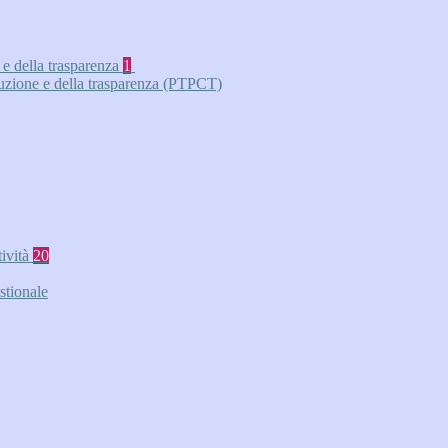
 e della trasparenza
1
ruzione e della trasparenza (PTPCT)
tività
20
stionale