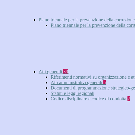
Piano triennale per la prevenzione della corruzione
Piano triennale per la prevenzione della cor
Atti generali
39
Riferimenti normativi su organizzazione e at
Atti amministrativi generali
5
Documenti di programmazione strategico-ge
Statuti e leggi regionali
Codice disciplinare e codice di condotta
2