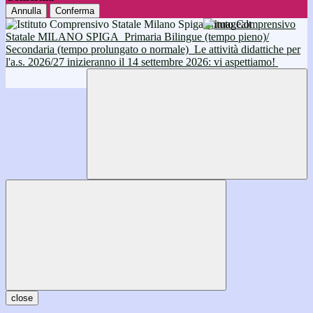
Annulla
Conferma
Istituto Comprensivo
Statale MILANO SPIGA
Primaria Bilingue (tempo pieno)/
Secondaria (tempo prolungato o normale)
Le attività didattiche per
l'a.s. 2026/27 inizieranno il 14 settembre 2026: vi aspettiamo!
close