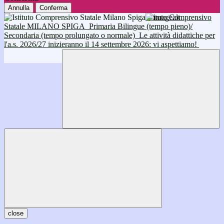
Annulla
Conferma
Istituto Comprensivo
Statale MILANO SPIGA
Primaria Bilingue (tempo pieno)/
Secondaria (tempo prolungato o normale)
Le attività didattiche per
l'a.s. 2026/27 inizieranno il 14 settembre 2026: vi aspettiamo!
close