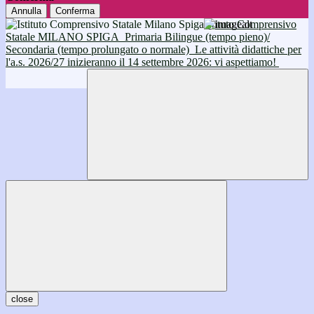
Annulla
Conferma
Istituto Comprensivo
Statale MILANO SPIGA
Primaria Bilingue (tempo pieno)/
Secondaria (tempo prolungato o normale)
Le attività didattiche per
l'a.s. 2026/27 inizieranno il 14 settembre 2026: vi aspettiamo!
close