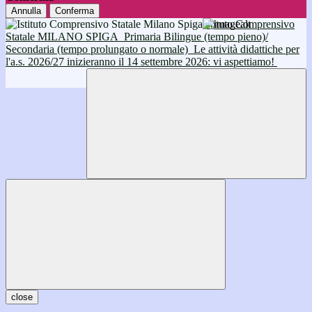
Annulla
Conferma
Istituto Comprensivo
Statale MILANO SPIGA
Primaria Bilingue (tempo pieno)/
Secondaria (tempo prolungato o normale)
Le attività didattiche per
l'a.s. 2026/27 inizieranno il 14 settembre 2026: vi aspettiamo!
close