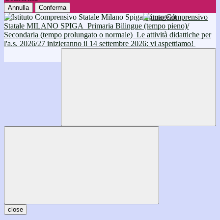
Annulla
Conferma
Istituto Comprensivo
Statale MILANO SPIGA
Primaria Bilingue (tempo pieno)/
Secondaria (tempo prolungato o normale)
Le attività didattiche per
l'a.s. 2026/27 inizieranno il 14 settembre 2026: vi aspettiamo!
close