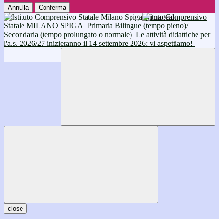
Annulla
Conferma
Istituto Comprensivo
Statale MILANO SPIGA
Primaria Bilingue (tempo pieno)/
Secondaria (tempo prolungato o normale)
Le attività didattiche per
l'a.s. 2026/27 inizieranno il 14 settembre 2026: vi aspettiamo!
close