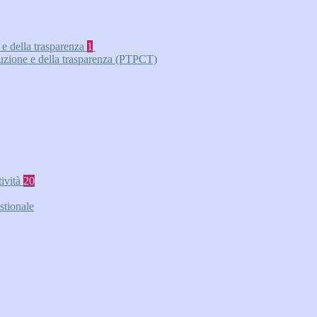
 e della trasparenza
1
ruzione e della trasparenza (PTPCT)
tività
20
stionale