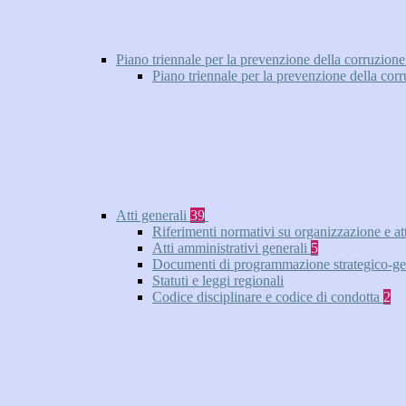
Piano triennale per la prevenzione della corruzione
Piano triennale per la prevenzione della cor
Atti generali
39
Riferimenti normativi su organizzazione e at
Atti amministrativi generali
5
Documenti di programmazione strategico-ge
Statuti e leggi regionali
Codice disciplinare e codice di condotta
2