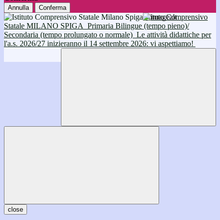
Annulla
Conferma
Istituto Comprensivo
Statale MILANO SPIGA
Primaria Bilingue (tempo pieno)/
Secondaria (tempo prolungato o normale)
Le attività didattiche per
l'a.s. 2026/27 inizieranno il 14 settembre 2026: vi aspettiamo!
close