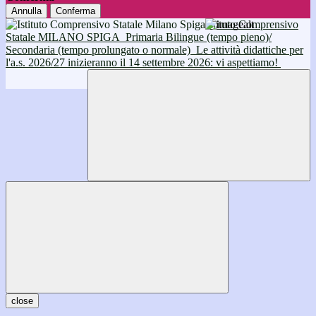
Annulla
Conferma
Istituto Comprensivo
Statale MILANO SPIGA
Primaria Bilingue (tempo pieno)/
Secondaria (tempo prolungato o normale)
Le attività didattiche per
l'a.s. 2026/27 inizieranno il 14 settembre 2026: vi aspettiamo!
close